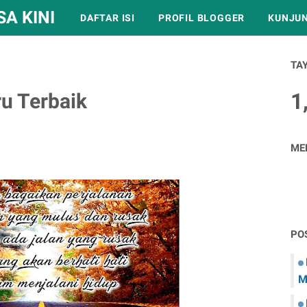
A KINI
DAFTAR ISI
PROFIL BLOGGER
KUNJUN
TA
1
u Terbaik
ME
PO
M