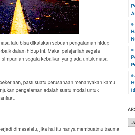
P
A
H
N
 masa lalu bisa dikatakan sebuah pengalaman hidup,
aik dalam hidup ini. Maka, pelajarilah segala
P
an simpanlah segala kebaikan yang ada untuk masa
P
pekerjaan, pasti suatu perusahaan menanyakan kamu
H
unjukan pengalaman adalah suatu modal untuk
I
anfaat.
AR
terjadi dimasalalu, jika hal itu hanya membuatmu trauma