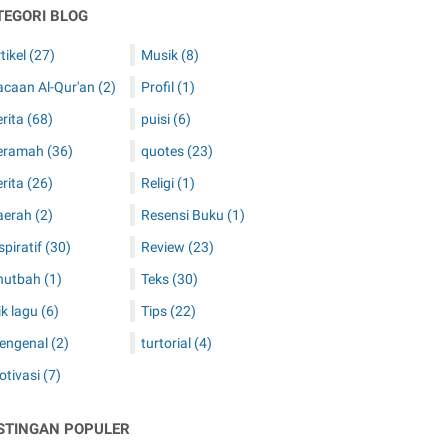
TEGORI BLOG
tikel
(27)
Musik
(8)
acaan Al-Qur'an
(2)
Profil
(1)
erita
(68)
puisi
(6)
eramah
(36)
quotes
(23)
erita
(26)
Religi
(1)
aerah
(2)
Resensi Buku
(1)
spiratif
(30)
Review
(23)
hutbah
(1)
Teks
(30)
rik lagu
(6)
Tips
(22)
engenal
(2)
turtorial
(4)
otivasi
(7)
STINGAN POPULER