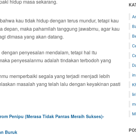
aki hidup masa sekarang.
KA
Ar
, bahwa kau tidak hidup dengan terus mundur, tetapi kau
B
a depan, maka pahamilah tanggung jawabmu, agar kau
lagi dimasa yang akan datang.
B
C
 dengan penyesalan mendalam, tetapi hal itu
C
maka penyesalanmu adalah tindakan terbodoh yang
D
mu memperbaiki segala yang terjadi menjadi lebih
in
khlaskan masalah yang telah lalu dengan keyakinan pasti
K
li
m
M
rom Penipu (Merasa Tidak Pantas Meraih Sukses)-
PO
an Buruk