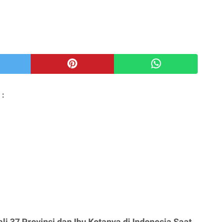
 :
i 37 Provinsi dan Ibu Kotanya di Indonesia Saat