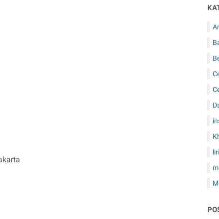
KA
Ar
B
B
C
C
D
in
K
li
akarta
m
M
PO