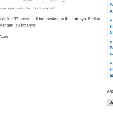
P
an pembagian provinsi foto: Worldometers.info
A
aftar 37 provinsi di Indonesia dan ibu kotanya. Berikut
 dengan ibu kotanya:
H
N
 Aceh
P
P
H
I
AR