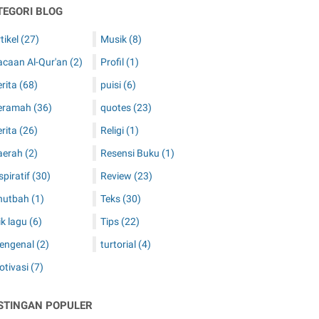
TEGORI BLOG
tikel
(27)
Musik
(8)
acaan Al-Qur'an
(2)
Profil
(1)
erita
(68)
puisi
(6)
eramah
(36)
quotes
(23)
erita
(26)
Religi
(1)
aerah
(2)
Resensi Buku
(1)
spiratif
(30)
Review
(23)
hutbah
(1)
Teks
(30)
rik lagu
(6)
Tips
(22)
engenal
(2)
turtorial
(4)
otivasi
(7)
STINGAN POPULER